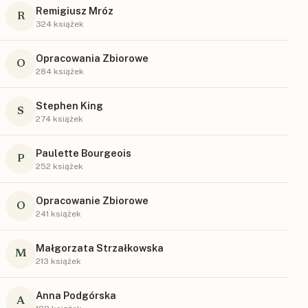
Remigiusz Mróz
R
324 książek
Opracowania Zbiorowe
O
284 książek
Stephen King
S
274 książek
Paulette Bourgeois
P
252 książek
Opracowanie Zbiorowe
O
241 książek
Małgorzata Strzałkowska
M
213 książek
Anna Podgórska
A