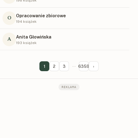
198 książek
Opracowanie zbiorowe
O
194 książek
Anita Głowińska
A
193 książek
1
2
3
···
6359
›
REKLAMA