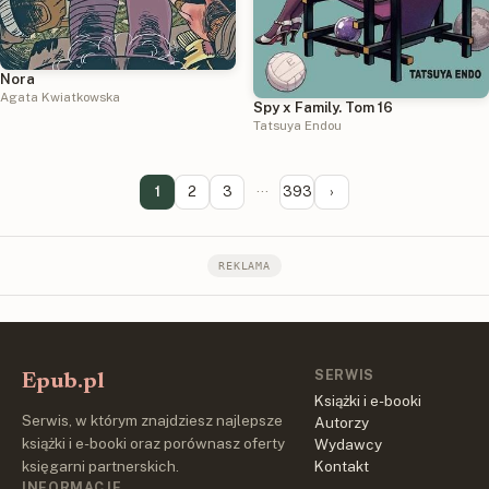
Nora
Agata Kwiatkowska
Spy x Family. Tom 16
Tatsuya Endou
1
2
3
···
393
›
REKLAMA
SERWIS
Epub.pl
Książki i e-booki
Serwis, w którym znajdziesz najlepsze
Autorzy
książki i e-booki oraz porównasz oferty
Wydawcy
księgarni partnerskich.
Kontakt
INFORMACJE