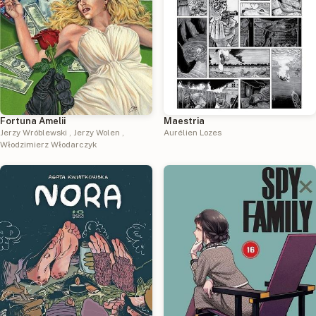
Fortuna Amelii
Maestria
Jerzy Wróblewski
,
Jerzy Wolen
,
Aurélien Lozes
Włodzimierz Włodarczyk