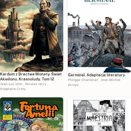
Kardum z Bractwa Monety. Świat
Germinal. Adaptacje literatury
Akwilonu. Krasnoludy. Tom 12
Philippe Chanoinat
,
Jean-Michel
Jean-Luc Istin
,
Nicolas Jarry
,
Arroyo
Stéphane Créty