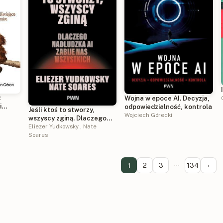
z
Wojna w epoce AI. Decyzja,
i
odpowiedzialność, kontrola
Jeśli ktoś to stworzy,
Wojciech Górecki
wszyscy zginą. Dlaczego
nadludzka AI zabije nas
Eliezer Yudkowsky
,
Nate
wszystkich
Soares
emów
1
2
3
···
134
›