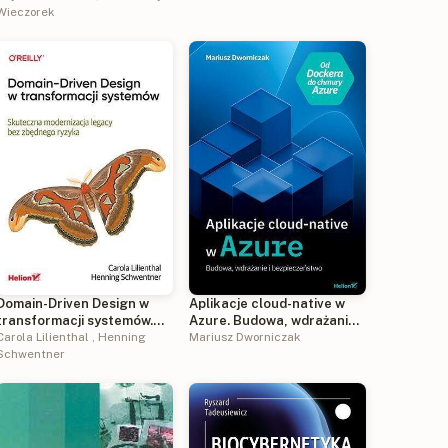
Wieczorek
autonomicznych systemów
Domain-Driven Design w
Aplikacje cloud-native w
transformacji systemów.
Azure. Budowa, wdrażanie i
Skuteczna modernizacja
Carola Lilienthal
,
Henning
bezpieczeństwo
Mariusz Dworniczak
legacy bez zbędnego
Schwentner
ryzyka