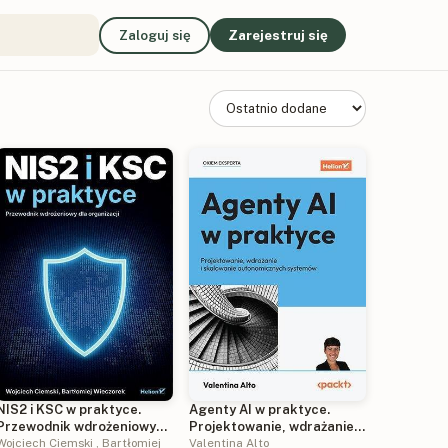
Zaloguj się
Zarejestruj się
NIS2 i KSC w praktyce.
Agenty AI w praktyce.
Przewodnik wdrożeniowy
Projektowanie, wdrażanie i
dla organizacji
Wojciech Ciemski
,
Bartłomiej
skalowanie
Valentina Alto