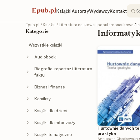
Epub.pl
Książki
Autorzy
Wydawcy
Kontakt
Epub.pl
/
Książki
/
Literatura naukowa i popularnonaukowa
/ 
Kategorie
Informatyk
Wszystkie książki
Audiobooki
Biografie, reportaż i literatura
faktu
Biznes i finanse
Komiksy
Książki dla dzieci
Książki dla młodzieży
Hurtownie danych teo
praktyka
Książki tematyczne
Agnieszka Chodkowska-