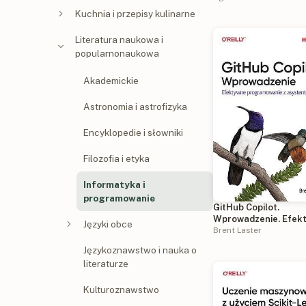
Kuchnia i przepisy kulinarne
Literatura naukowa i
popularnonaukowa
Akademickie
Astronomia i astrofizyka
Encyklopedie i słowniki
Filozofia i etyka
Informatyka i
programowanie
GitHub Copilot.
Wprowadzenie. Efek
Języki obce
programowanie z
Brent Laster
asystentem AI
Językoznawstwo i nauka o
literaturze
Kulturoznawstwo