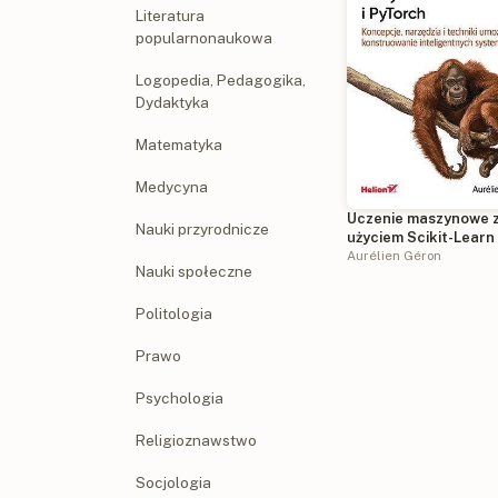
Literatura
popularnonaukowa
Logopedia, Pedagogika,
Dydaktyka
Matematyka
Medycyna
Uczenie maszynowe 
Nauki przyrodnicze
użyciem Scikit-Learn 
PyTorch. Koncepcje,
Aurélien Géron
Nauki społeczne
narzędzia i techniki
umożliwiające
konstruowanie
Politologia
inteligentnych syst
Prawo
Psychologia
Religioznawstwo
Socjologia