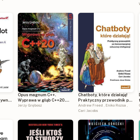
i LoRa
Opus magnum C++.
Chatboty, które działają!
tywne
Wyprawa w głąb C++20.
Praktyczny przewodnik po
Tom 5
Jerzy Grębosz
konwersacyjnej sztucznej
Andrew Freed
,
Eniko Rozsa
,
inteligencji
Cari Jacobs