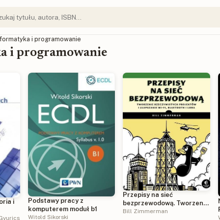
Informatyka i programowanie
a i programowanie
Przepisy na sieć
Podstawy pracy z
ria i
bezprzewodową. Tworzenie
komputerem moduł b1
rzeczywistych projektów i
Bill Zimmerman
Witold Sikorski
Gyurics
ulepszanie Wi-Fi, Bluetooth