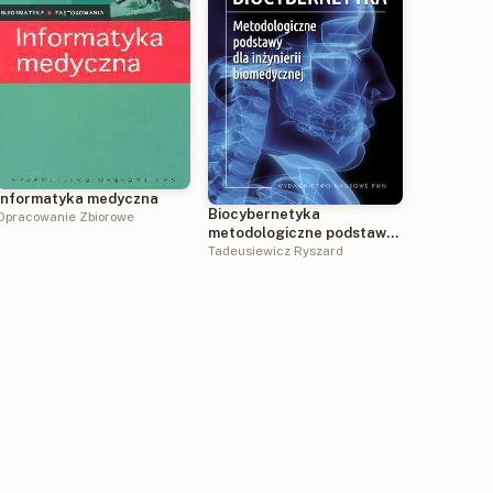
Informatyka medyczna
Biocybernetyka
Opracowanie Zbiorowe
metodologiczne podstawy
dla inżynierii biomedycznej
Tadeusiewicz Ryszard