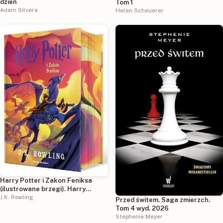
dzień
Tom 1
Adam Silvera
Helen Scheuerer
Harry Potter i Zakon Feniksa
(ilustrowane brzegi). Harry
Potter
J.K. Rowling
Przed świtem. Saga zmierzch.
Tom 4 wyd. 2026
Stephenie Meyer