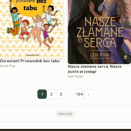
Dorastam! Przewodnik bez tabu
Anna Roy
Nasze złamane serca. Nasze
puste przysięgi
Lexi Ryan
1
2
3
···
194
›
REKLAMA