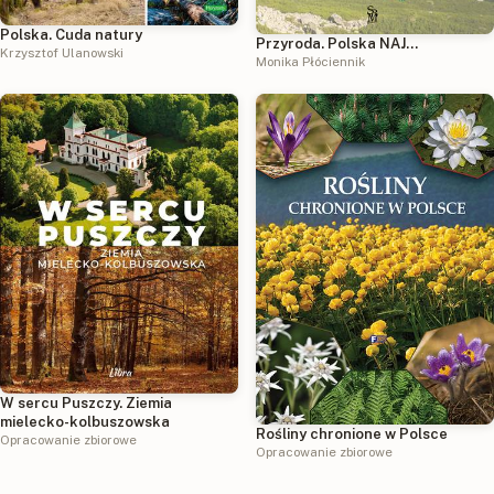
Polska. Cuda natury
Przyroda. Polska NAJ…
Krzysztof Ulanowski
Monika Płóciennik
W sercu Puszczy. Ziemia
mielecko-kolbuszowska
Rośliny chronione w Polsce
Opracowanie zbiorowe
Opracowanie zbiorowe