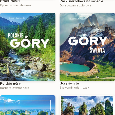
Ptaki Polski
Parki narodowe na świecie
Opracowanie zbiorowe
Opracowanie zbiorowe
Góry świata
Polskie góry
Sławomir Adamczak
Barbara Zygmańska