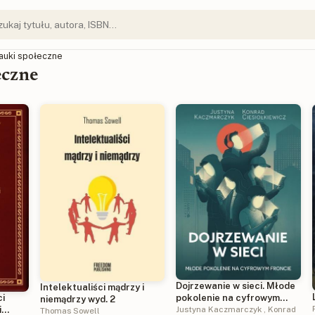
Nauki społeczne
eczne
Dojrzewanie w sieci. Młode
Intelektualiści mądrzy i
pokolenie na cyfrowym
i
niemądrzy wyd. 2
froncie
Justyna Kaczmarczyk
,
Konrad
i
Thomas Sowell