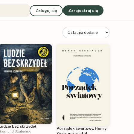
Zaloguj się
Zarejestruj się
Ludzie bez skrzydeł
Porządek światowy. Henry
Rajmund Szubański
Kissinger wyd. 4