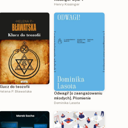
Henry Kissinger
Klucz do teozofii
Helena P. Bławatska
Odwagi! [o zaangażowaniu
młodych]. Płomienie
Dominika Lasota