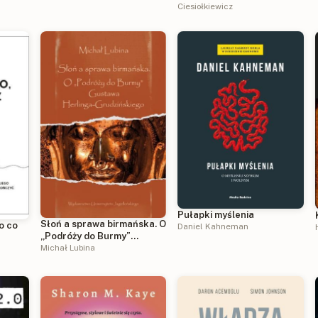
Ciesiołkiewicz
Pułapki myślenia
Słoń a sprawa birmańska. O
o co
Daniel Kahneman
„Podróży do Burmy”
Gustawa Herlinga-
Michał Lubina
Grudzińskiego. Ex Oriente