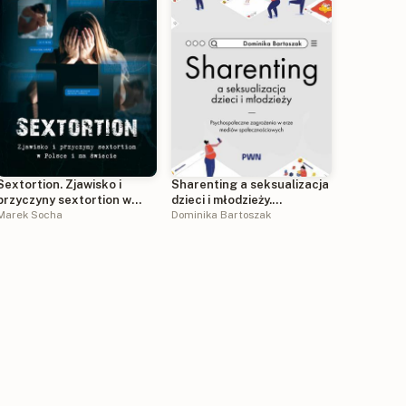
Sextortion. Zjawisko i
Sharenting a seksualizacja
przyczyny sextortion w
dzieci i młodzieży.
Polsce i na świecie
Marek Socha
Psychospołeczne
Dominika Bartoszak
zagrożenia w erze mediów
społecznościowych