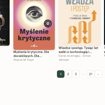
Władza i postęp. Tysiąc lat
walki o technologię i
Myślenie krytyczne. Dla
dobrobyt
Daron Acemoğlu
,
Simon
dociekliwych. Dla
Johnson
dociekliwych
Sharon M. Kaye
1
2
3
···
21
›