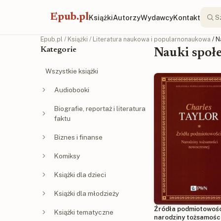
Epub.pl
Książki
Autorzy
Wydawcy
Kontakt
Epub.pl
/
Książki
/
Literatura naukowa i popularnonaukowa
/ 
Kategorie
Nauki społ
Wszystkie książki
Audiobooki
Biografie, reportaż i literatura
faktu
Biznes i finanse
Komiksy
Książki dla dzieci
Książki dla młodzieży
Źródła podmiotowośc
Książki tematyczne
narodziny tożsamośc