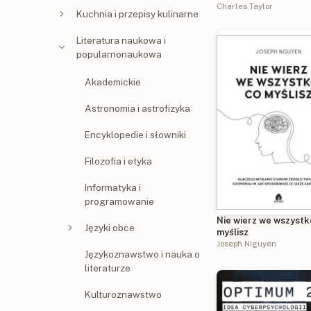
nowoczesnej
Charles Taylor
Kuchnia i przepisy kulinarne
Literatura naukowa i
popularnonaukowa
Akademickie
Astronomia i astrofizyka
Encyklopedie i słowniki
Filozofia i etyka
Informatyka i
programowanie
Nie wierz we wszystk
Języki obce
myślisz
Joseph Niguyen
Językoznawstwo i nauka o
literaturze
Kulturoznawstwo