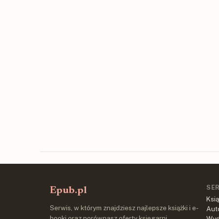
SE
Epub.pl
Ksią
Serwis, w którym znajdziesz najlepsze książki i e-
Aut
booki oraz porównasz oferty księgarni
Wy