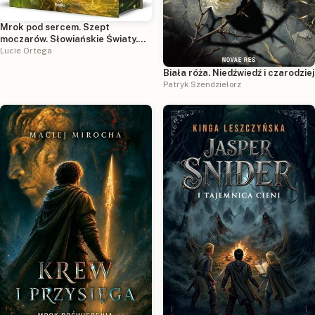
Mrok pod sercem. Szept
moczarów. Słowiańskie Światy.
Tom 2 (ilustrowane brzegi)
Lucie Ortega
Biała róża. Niedźwiedź i czarodziej
Patryk Szendzielorz