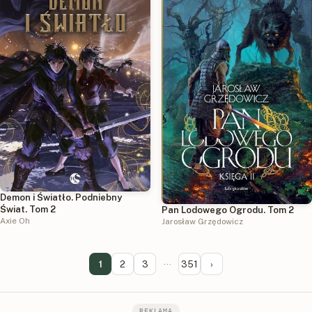
Demon i Światło. Podniebny
Świat. Tom 2
Pan Lodowego Ogrodu. Tom 2
Axie Oh
Jarosław Grzędowicz
1
2
3
···
351
›
REKLAMA