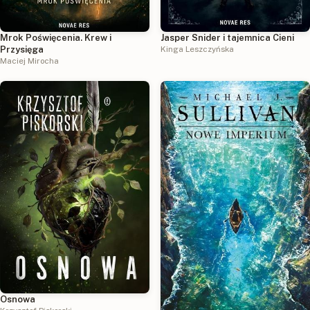
Mrok Poświęcenia. Krew i
Jasper Snider i tajemnica Cieni
Przysięga
Kinga Leszczyńska
Maciej Mirocha
Osnowa