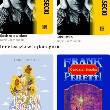
Spojrzę ja w okno
Jabłuszko
Sergiusz Piasecki
Sergiusz Piasecki
Inne książki w tej kategorii