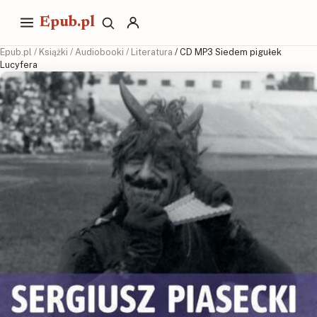
Epub.pl
Epub.pl
/
Książki
/
Audiobooki
/
Literatura
/ CD MP3 Siedem pigułek
Lucyfera