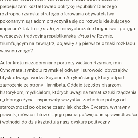
plebejuszami kształtowało politykę republiki? Dlaczego
roztropna rzymska strategia oferowania obywatelstwa
pokonanym sąsiadom przyczyniła się do rozwoju kiełkującego
imperium? Jak to się stało, że niewyobrażalne bogactwo i potęga
wypaczyły tradycyjną republikańską
virtus
i w Rzymie,
triumfującym na zewnątrz, pojawiły się pierwsze oznaki rozkładu
wewnętrznego?
Autor kreśli niezapomniane portrety wielkich Rzymian, m.in.
Cyncynata ,symbolu rzymskiej odwagi i surowości obyczajów;
błyskotliwego wodza Scypiona Afrykańskiego, który odparł
zagrożenie ze strony Hannibala. Oddaje też głos pisarzom,
historykom, myślicielom, których uwagi na temat sztuki rządzenia
i „dobrego życia” inspirowały wszystkie zachodnie potęgi od
starożytności po obecne czasy, jak choćby Cyceron, wytrawny
prawnik, mówca i filozof – jego pisma poświęcone sprawiedliwości
i wolności do dziś kształtują nasz dyskurs polityczny.