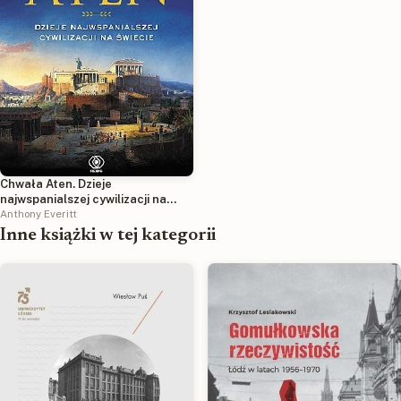
Chwała Aten. Dzieje
najwspanialszej cywilizacji na
świecie
Anthony Everitt
Inne książki w tej kategorii