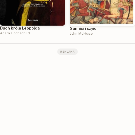
Duch króla Leopolda
Sunnici i szyici
Adam Hochschild
John McHugo
REKLAMA