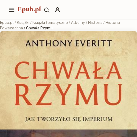
Epub.pl
Epub.pl
/
Książki
/
Książki tematyczne
/
Albumy
/
Historia
/
Historia
Powszechna
/ Chwała Rzymu