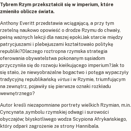
Tybrem Rzym przekształcił się w imperium, które
zmieniło oblicze świata.
Anthony Everitt przedstawia wciągającą, a przy tym
rzetelną naukowo opowieść o drodze Rzymu do chwały,
pełną ważnych lekcji dla naszej epoki.Jak starcie między
patrycjuszami i plebejuszami kształtowało politykę
republiki?Dlaczego roztropna rzymska strategia
oferowania obywatelstwa pokonanym sąsiadom
przyczyniła się do rozwoju kiełkującego imperium?Jak to
się stało, że niewyobrażalne bogactwo i potęga wypaczyły
tradycyjną republikańską
virtus
i w Rzymie, triumfującym
na zewnątrz, pojawiły się pierwsze oznaki rozkładu
wewnętrznego?
Autor kreśli niezapomniane portrety wielkich Rzymian, m.in.
Cyncynata ,symbolu rzymskiej odwagi i surowości
obyczajów; błyskotliwego wodza Scypiona Afrykańskiego,
który odparł zagrożenie ze strony Hannibala.