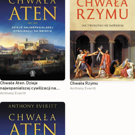
Chwała Aten. Dzieje
Chwała Rzymu
najwspanialszej cywilizacji na
Anthony Everitt
świecie
Anthony Everitt