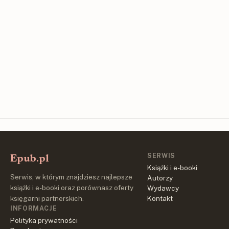
SERWIS
Epub.pl
Książki i e-booki
Serwis, w którym znajdziesz najlepsze
Autorzy
książki i e-booki oraz porównasz oferty
Wydawcy
księgarni partnerskich.
Kontakt
INFORMACJE
Polityka prywatności