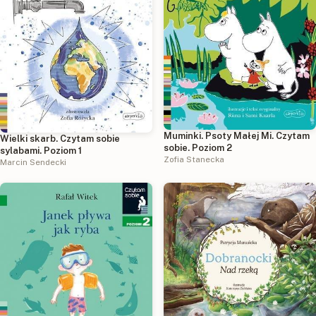
Muminki. Psoty Małej Mi. Czytam
Wielki skarb. Czytam sobie
sobie. Poziom 2
sylabami. Poziom 1
Zofia Stanecka
Marcin Sendecki