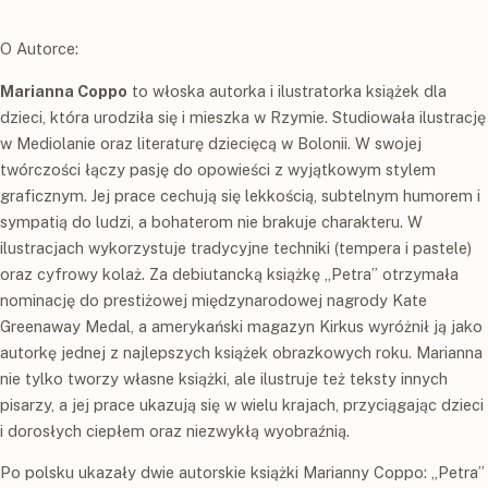
O Autorce:
Marianna Coppo
to włoska autorka i ilustratorka książek dla
dzieci, która uro­dziła się i mieszka w Rzymie. Studiowała ilustrację
w Mediolanie oraz literaturę dziecięcą w Bolonii. W swojej
twórczości łączy pasję do opowieści z wyjątkowym stylem
graficznym. Jej prace cechują się lekkością, subtelnym humorem i
sympa­tią do ludzi, a bohaterom nie brakuje charakteru. W
ilustracjach wykorzystuje tradycyjne techniki (tempera i pastele)
oraz cyfrowy kolaż. Za debiutancką książ­kę „Petra”
otrzymała
nominację do prestiżowej międzynarodowej nagrody Kate
Greenaway Medal, a amerykański magazyn Kirkus wyróżnił ją jako
autorkę jed­nej z najlepszych książek obrazkowych roku. Marianna
nie tylko tworzy własne książki, ale ilustruje też teksty innych
pisarzy, a jej prace ukazują się w wielu krajach, przyciągając dzieci
i dorosłych ciepłem oraz niezwykłą wyobraźnią.
Po polsku ukazały dwie autorskie książki Marianny Coppo: „Petra”