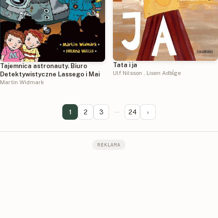
Tata i ja
Tajemnica astronauty. Biuro
Ulf Nilsson
,
Lisen Adbĺge
Detektywistyczne Lassego i Mai
Martin Widmark
1
2
3
···
24
›
REKLAMA