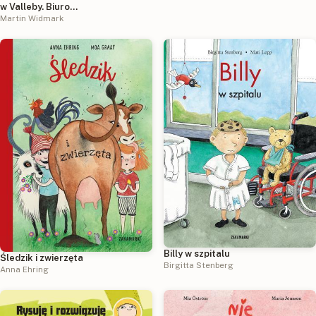
w Valleby. Biuro
Detektywistyczne Lassego i Mai
Martin Widmark
Billy w szpitalu
Śledzik i zwierzęta
Birgitta Stenberg
Anna Ehring