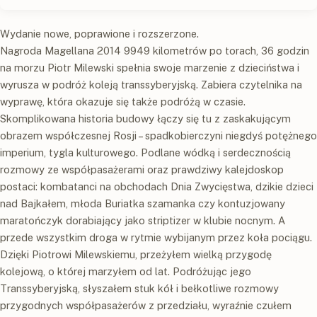
Wydanie nowe, poprawione i rozszerzone.
Nagroda Magellana 2014 9949 kilometrów po torach, 36 godzin
na morzu Piotr Milewski spełnia swoje marzenie z dzieciństwa i
wyrusza w podróż koleją transsyberyjską. Zabiera czytelnika na
wyprawę, która okazuje się także podróżą w czasie.
Skomplikowana historia budowy łączy się tu z zaskakującym
obrazem współczesnej Rosji – spadkobierczyni niegdyś potężnego
imperium, tygla kulturowego. Podlane wódką i serdecznością
rozmowy ze współpasażerami oraz prawdziwy kalejdoskop
postaci: kombatanci na obchodach Dnia Zwycięstwa, dzikie dzieci
nad Bajkałem, młoda Buriatka szamanka czy kontuzjowany
maratończyk dorabiający jako striptizer w klubie nocnym. A
przede wszystkim droga w rytmie wybijanym przez koła pociągu.
Dzięki Piotrowi Milewskiemu, przeżyłem wielką przygodę
kolejową, o której marzyłem od lat. Podróżując jego
Transsyberyjską, słyszałem stuk kół i bełkotliwe rozmowy
przygodnych współpasażerów z przedziału, wyraźnie czułem