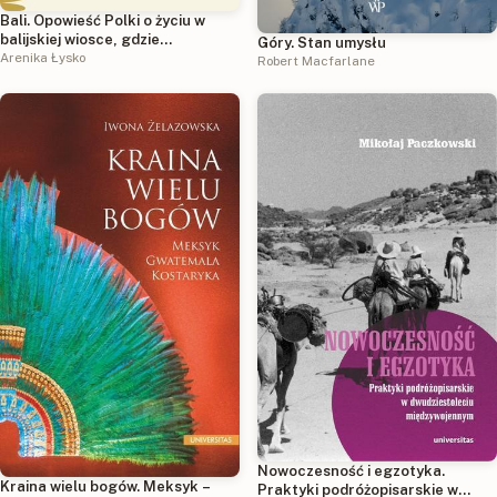
Bali. Opowieść Polki o życiu w
balijskiej wiosce, gdzie
Góry. Stan umysłu
codzienność staje się rytuałem
Arenika Łysko
Robert Macfarlane
Nowoczesność i egzotyka.
Kraina wielu bogów. Meksyk –
Praktyki podróżopisarskie w