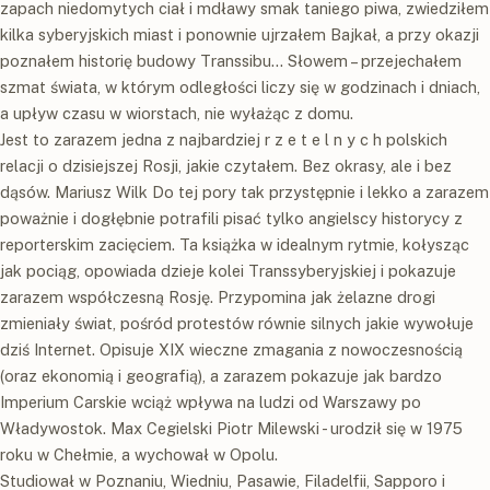
zapach niedomytych ciał i mdławy smak taniego piwa, zwiedziłem
kilka syberyjskich miast i ponownie ujrzałem Bajkał, a przy okazji
poznałem historię budowy Transsibu... Słowem – przejechałem
szmat świata, w którym odległości liczy się w godzinach i dniach,
a upływ czasu w wiorstach, nie wyłażąc z domu.
Jest to zarazem jedna z najbardziej r z e t e l n y c h polskich
relacji o dzisiejszej Rosji, jakie czytałem. Bez okrasy, ale i bez
dąsów. Mariusz Wilk Do tej pory tak przystępnie i lekko a zarazem
poważnie i dogłębnie potrafili pisać tylko angielscy historycy z
reporterskim zacięciem. Ta książka w idealnym rytmie, kołysząc
jak pociąg, opowiada dzieje kolei Transsyberyjskiej i pokazuje
zarazem współczesną Rosję. Przypomina jak żelazne drogi
zmieniały świat, pośród protestów równie silnych jakie wywołuje
dziś Internet. Opisuje XIX wieczne zmagania z nowoczesnością
(oraz ekonomią i geografią), a zarazem pokazuje jak bardzo
Imperium Carskie wciąż wpływa na ludzi od Warszawy po
Władywostok. Max Cegielski Piotr Milewski - urodził się w 1975
roku w Chełmie, a wychował w Opolu.
Studiował w Poznaniu, Wiedniu, Pasawie, Filadelfii, Sapporo i