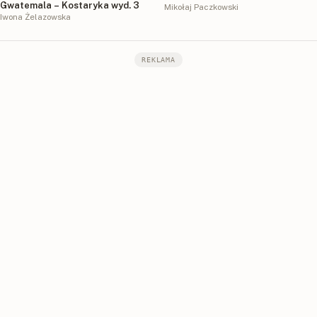
Gwatemala – Kostaryka wyd. 3
dwudziestoleciu międzywojennym
Mikołaj Paczkowski
Iwona Żelazowska
REKLAMA