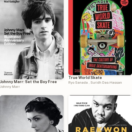
True World Skate
Johnny Marr: Set the Boy Free
Ryo Sanada
,
Suridh Das-Hassan
Johnny Marr