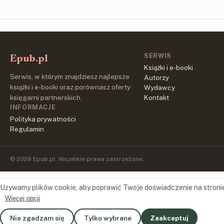
SERWIS
Epub.pl
Książki i e-booki
Serwis, w którym znajdziesz najlepsze
Autorzy
książki i e-booki oraz porównasz oferty
Wydawcy
księgarni partnerskich.
Kontakt
INFORMACJE
Polityka prywatności
Regulamin
© 2026 Epub.pl. Wszelkie prawa zastrzeżone.
Używamy plików cookie, aby poprawić Twoje doświadczenie na stroni
Więcej opcji
Nie zgadzam się
Tylko wybrane
Zaakceptuj