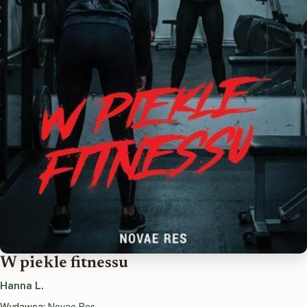
W piekle fitnessu
Hanna L.
Wydawca:
Novae Res