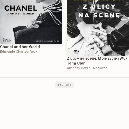
Chanel and her World
Edmonde Charles-Roux
Z ulicy na scenę. Moje życie i Wu-
Tang Clan
Anthony Bozza
,
Raekwon
REKLAMA