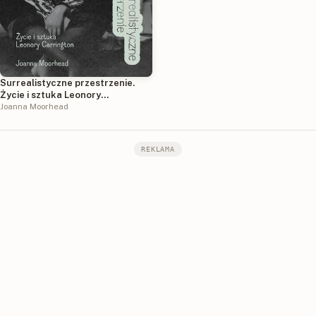
Surrealistyczne przestrzenie.
Życie i sztuka Leonory
Carrington
Joanna Moorhead
REKLAMA