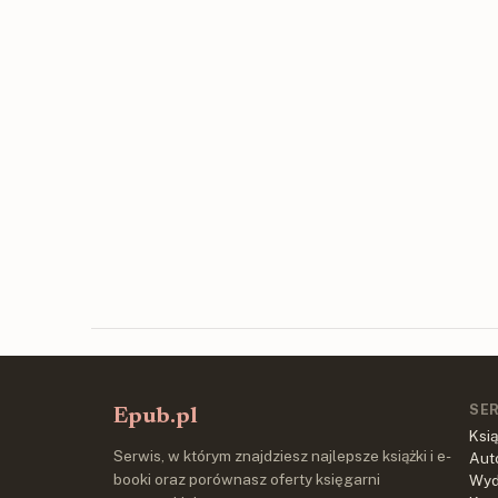
SE
Epub.pl
Ksią
Serwis, w którym znajdziesz najlepsze książki i e-
Aut
booki oraz porównasz oferty księgarni
Wy