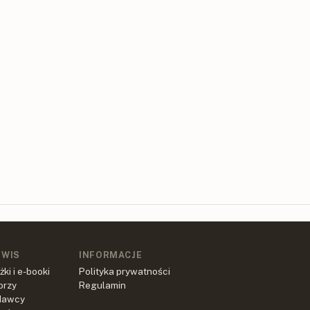
RWIS
INFORMACJE
żki i e-booki
Polityka prywatności
orzy
Regulamin
dawcy