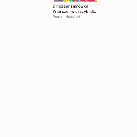
Dinozaur i mrówka.
Wiersze i wierszyki dla
dzieci
Roman Nogalski