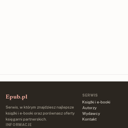
SERWIS
Epub.pl
Książki i e-booki
Serwis, w którym znajdziesz najlepsze
Autorzy
książki i e-booki oraz porównasz oferty
Wydawcy
księgarni partnerskich.
Kontakt
INFORMACJE