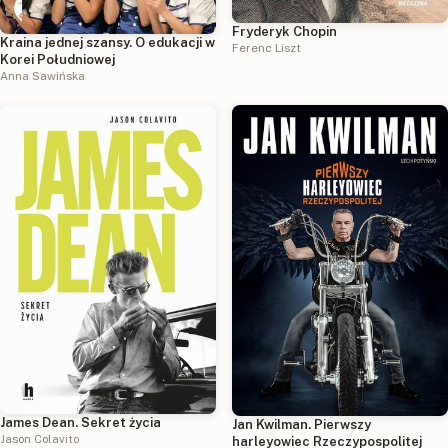
Fryderyk Chopin
Kraina jednej szansy. O edukacji w
Ferenc Liszt
Korei Południowej
Anna Sawińska
James Dean. Sekret życia
Jan Kwilman. Pierwszy
Jason Colavito
harleyowiec Rzeczypospolitej