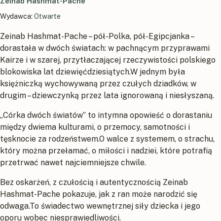
Zeinab Hashmat-Pache
Wydawca:
Otwarte
Zeinab Hashmat-Pache – pół-Polka, pół-Egipcjanka –
dorastała w dwóch światach: w pachnącym przyprawami
Kairze i w szarej, przytłaczającej rzeczywistości polskiego
blokowiska lat dziewięćdziesiątych.W jednym była
księżniczką wychowywaną przez czułych dziadków, w
drugim – dziewczynką przez lata ignorowaną i niesłyszaną.
„Córka dwóch światów” to intymna opowieść o dorastaniu
między dwiema kulturami, o przemocy, samotności i
tęsknocie za rodzeństwem.O walce z systemem, o strachu,
który można przełamać, o miłości i nadziei, które potrafią
przetrwać nawet najciemniejsze chwile.
Bez oskarżeń, z czułością i autentycznością Zeinab
Hashmat-Pache pokazuje, jak z ran może narodzić się
odwaga.To świadectwo wewnętrznej siły dziecka i jego
oporu wobec niesprawiedliwości.