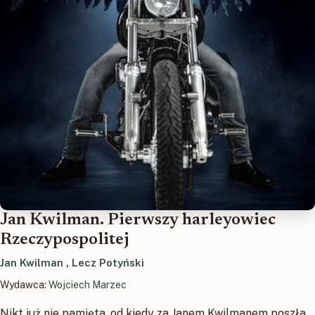
Jan Kwilman. Pierwszy harleyowiec
Rzeczypospolitej
Jan Kwilman
,
Lecz Potyński
Wydawca:
Wojciech Marzec
Nikt już nie pamięta, od kiedy za Janem Kwilmanem poszła