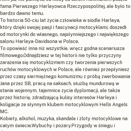
fama Pierwszego Harleyowca Rzeczypospolitej, ale było to
bardzo dawno temu.
To historia 50-ciu lat życia człowieka w siodle Harleya,
który dzięki swojej pasji i fascynacji motocyklami, doszedł
od motorynki do własnego, najsłynniejszego i największego
salonu Harleya-Davidsona w Polsce.
To opowieść inna niż wszystkie, wręcz godna scenariusza
filmowego.Odnajdziesz w tej historii nie tylko przyczyny
zarażenia się motocyklizmem czy tworzenia pierwszych
ruchów motocyklowych w Polsce, ale również przepłyniesz
przez czasy siermiężnego komunizmu z próbą zwerbowania
Jana przez SB, pracą na saksach, służbą mundurową w
stanie wojennym, tajemnice życia dyplomacji, ale także
przez historię, zdradzającą kulisy interesów Harleya i
koligacje ze słynnym klubem motocyklowym Hells Angels
MC.
Kobiety, alkohol, muzyka, skandale i zloty motocyklowe na
całym świecie.Wybuchy i pożary.Przygody w śniegu i