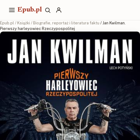
Epub.pl
Epub.pl
/
Książki
/
Biografie, reportaż i literatura faktu
/ Jan Kwilman.
Pierwszy harleyowiec Rzeczypospolitej