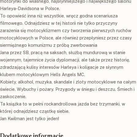
motorynki do własnego, najsłynniejszego i największego salonu
Harleya-Davidsona w Polsce.
To opowieść inna niż wszystkie, wręcz godna scenariusza
filmowego. Odnajdziesz w tej historii nie tylko przyczyny
zarażenia się motocyklizmem czy tworzenia pierwszych ruchów
motocyklowych w Polsce, ale również przepłyniesz przez czasy
siermiężnego komunizmu z próbą zwerbowania
Jana przez SB, pracą na saksach, służbą mundurową w stanie
wojennym, tajemnice życia dyplomacji, ale także przez historię,
zdradzającą kulisy interesów Harleya i koligacje ze słynnym
klubem motocyklowym Hells Angels MC.
Kobiety, alkohol, muzyka, skandale i zloty motocyklowe na całym
świecie. Wybuchy i pożary. Przygody w śniegu i deszczu. Śmiech i
zaskoczenie.
Ta książka to w pełni rockandrollowa jazda bez trzymanki, w
której odnajdziesz cząstkę siebie.
Jan Kwilman jest tylko jeden!
Dodatkowe informacje