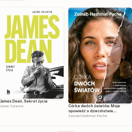
James Dean. Sekret życia
Córka dwóch światów. Moja
Jason Colavito
opowieść o dzieciństwie
naznaczonym przemocą, walce o
Zeinab Hashmat-Pache
siebie i nadziei