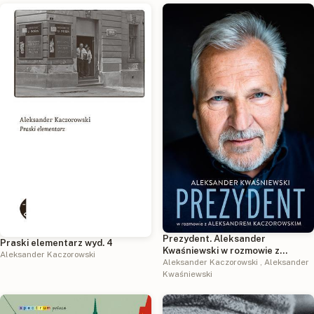
Prezydent. Aleksander
Praski elementarz wyd. 4
Kwaśniewski w rozmowie z
Aleksander Kaczorowski
Aleksandrem Kaczorowskim wyd.
Aleksander Kaczorowski
,
Aleksander
2025
Kwaśniewski