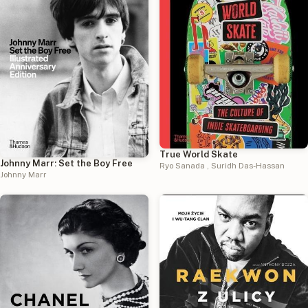
True World Skate
Johnny Marr: Set the Boy Free
Ryo Sanada
,
Suridh Das-Hassan
Johnny Marr