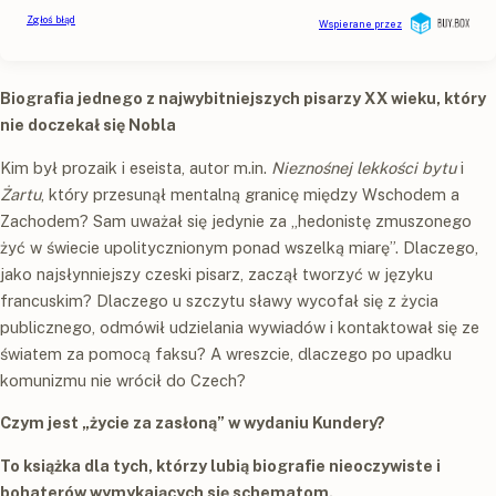
Biografia jednego z najwybitniejszych pisarzy XX wieku, który
nie doczekał się Nobla
Kim był prozaik i eseista, autor m.in.
Nieznośnej lekkości bytu
i
Żartu
, który przesunął mentalną granicę między Wschodem a
Zachodem? Sam uważał się jedynie za „hedonistę zmuszonego
żyć w świecie upolitycznionym ponad wszelką miarę”. Dlaczego,
jako najsłynniejszy czeski pisarz, zaczął tworzyć w języku
francuskim? Dlaczego u szczytu sławy wycofał się z życia
publicznego, odmówił udzielania wywiadów i kontaktował się ze
światem za pomocą faksu? A wreszcie, dlaczego po upadku
komunizmu nie wrócił do Czech?
Czym jest „życie za zasłoną” w wydaniu Kundery?
To książka dla tych, którzy lubią biografie nieoczywiste i
bohaterów wymykających się schematom.