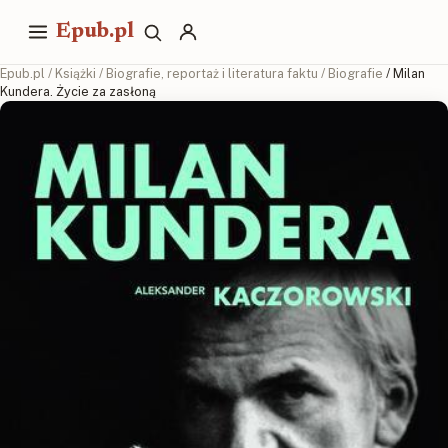
Epub.pl
Epub.pl
/
Książki
/
Biografie, reportaż i literatura faktu
/
Biografie
/ Milan
Kundera. Życie za zasłoną