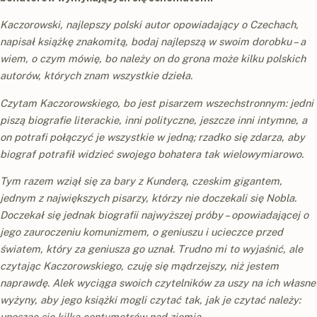
Kaczorowski, najlepszy polski autor opowiadający o Czechach,
napisał książkę znakomitą, bodaj najlepszą w swoim dorobku – a
wiem, o czym mówię, bo należy on do grona może kilku polskich
autorów, których znam wszystkie dzieła.
Czytam Kaczorowskiego, bo jest pisarzem wszechstronnym: jedni
piszą biografie literackie, inni polityczne, jeszcze inni intymne, a
on potrafi połączyć je wszystkie w jedną; rzadko się zdarza, aby
biograf potrafił widzieć swojego bohatera tak wielowymiarowo.
Tym razem wziął się za bary z Kunderą, czeskim gigantem,
jednym z największych pisarzy, którzy nie doczekali się Nobla.
Doczekał się jednak biografii najwyższej próby – opowiadającej o
jego zauroczeniu komunizmem, o geniuszu i ucieczce przed
światem, który za geniusza go uznał. Trudno mi to wyjaśnić, ale
czytając Kaczorowskiego, czuję się mądrzejszy, niż jestem
naprawdę. Alek wyciąga swoich czytelników za uszy na ich własne
wyżyny, aby jego książki mogli czytać tak, jak je czytać należy:
unosząc się kilka centymetrów nad ziemią.