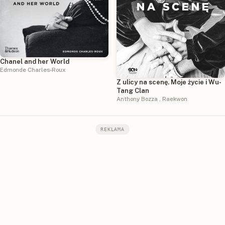
Chanel and her World
Edmonde Charles-Roux
Z ulicy na scenę. Moje życie i Wu-
Tang Clan
Anthony Bozza
,
Raekwon
REKLAMA