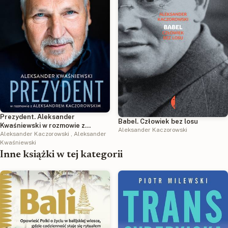
Prezydent. Aleksander
Babel. Człowiek bez losu
Kwaśniewski w rozmowie z
Aleksander Kaczorowski
Aleksandrem Kaczorowskim wyd.
Aleksander Kaczorowski
,
Aleksander
2025
Kwaśniewski
Inne książki w tej kategorii