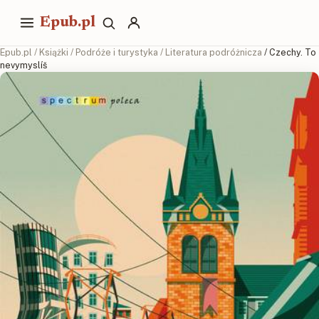
Epub.pl
Epub.pl
/
Książki
/
Podróże i turystyka
/
Literatura podróżnicza
/ Czechy. To
nevymyslíš