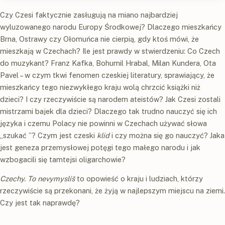
Czy Czesi faktycznie zasługują na miano najbardziej
wyluzowanego narodu Europy Środkowej? Dlaczego mieszkańcy
Brna, Ostrawy czy Ołomuńca nie cierpią, gdy ktoś mówi, że
mieszkają w Czechach? Ile jest prawdy w stwierdzeniu: Co Czech
do muzykant? Franz Kafka, Bohumil Hrabal, Milan Kundera, Ota
Pavel – w czym tkwi fenomen czeskiej literatury, sprawiający, że
mieszkańcy tego niezwykłego kraju wolą chrzcić książki niż
dzieci? I czy rzeczywiście są narodem ateistów? Jak Czesi zostali
mistrzami bajek dla dzieci? Dlaczego tak trudno nauczyć się ich
języka i czemu Polacy nie powinni w Czechach używać słowa
„szukać ”? Czym jest czeski
klid
i czy można się go nauczyć? Jaka
jest geneza przemysłowej potęgi tego małego narodu i jak
wzbogacili się tamtejsi oligarchowie?
Czechy. To nevymyslíš
to opowieść o kraju i ludziach, którzy
rzeczywiście są przekonani, że żyją w najlepszym miejscu na ziemi.
Czy jest tak naprawdę?